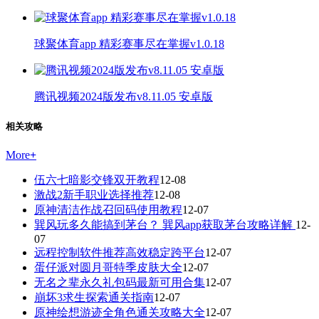
球聚体育app 精彩赛事尽在掌握v1.0.18
腾讯视频2024版发布v8.11.05 安卓版
相关攻略
More
+
伍六七暗影交锋双开教程
12-08
激战2新手职业选择推荐
12-08
原神清洁作战召回码使用教程
12-07
巽风玩多久能搞到茅台？ 巽风app获取茅台攻略详解
12-
07
远程控制软件推荐高效稳定跨平台
12-07
蛋仔派对圆月哥特季皮肤大全
12-07
无名之辈永久礼包码最新可用合集
12-07
崩坏3求生探索通关指南
12-07
原神绘想游迹全角色通关攻略大全
12-07