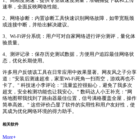
1、高精度测速：提供专业级速度测量，准确捕捉下载和上传
速率，全面反映网络性能。
2、网络诊断：内置诊断工具快速识别网络故障，如带宽瓶颈
或连接中断，并给出解决建议。
3、Wi-Fi评分系统：用户可对自家网络进行评分测评，量化体
验质量。
4、测评记录：保存历史测试数据，方便用户追踪最佳网络状
态，优化长期使用。
许多用户反馈该工具在日常应用中效果显著。网友风之子分享
道："安装后测速超准，家里Wi-Fi死角一扫而空，游戏再也不
卡了。" 科技迷小李评论："流量监控很贴心，避免了我多次
超支，安全检测功能也让我安心。" 数码达人小王补充："网
络地图帮我找到了路由器最佳位置，信号满格覆盖全屋，操作
简单高效。" 这些评价凸显了软件的实用性和用户友好性，使
其成为优化网络环境的得力助手。
相关软件
More
+