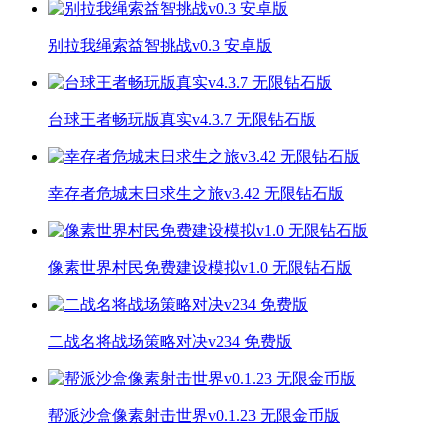
别拉我绳索益智挑战v0.3 安卓版
台球王者畅玩版真实v4.3.7 无限钻石版
幸存者危城末日求生之旅v3.42 无限钻石版
像素世界村民免费建设模拟v1.0 无限钻石版
二战名将战场策略对决v234 免费版
帮派沙盒像素射击世界v0.1.23 无限金币版