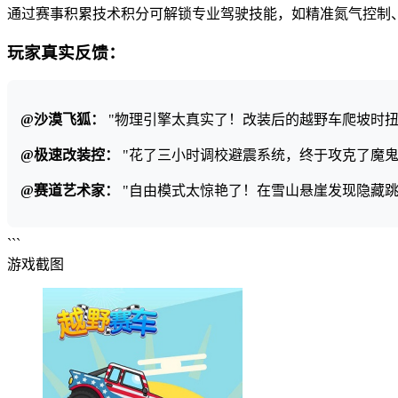
通过赛事积累技术积分可解锁专业驾驶技能，如精准氮气控制
玩家真实反馈：
@沙漠飞狐：
"物理引擎太真实了！改装后的越野车爬坡时
@极速改装控：
"花了三小时调校避震系统，终于攻克了魔鬼
@赛道艺术家：
"自由模式太惊艳了！在雪山悬崖发现隐藏跳
```
游戏截图