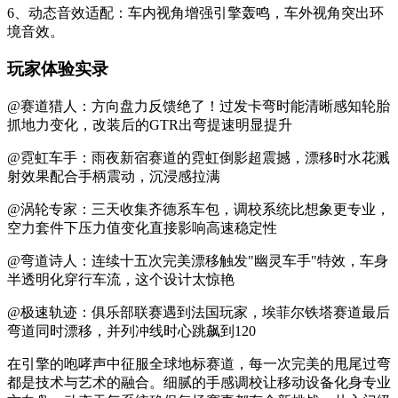
6、动态音效适配：车内视角增强引擎轰鸣，车外视角突出环
境音效。
玩家体验实录
@赛道猎人：方向盘力反馈绝了！过发卡弯时能清晰感知轮胎
抓地力变化，改装后的GTR出弯提速明显提升
@霓虹车手：雨夜新宿赛道的霓虹倒影超震撼，漂移时水花溅
射效果配合手柄震动，沉浸感拉满
@涡轮专家：三天收集齐德系车包，调校系统比想象更专业，
空力套件下压力值变化直接影响高速稳定性
@弯道诗人：连续十五次完美漂移触发"幽灵车手"特效，车身
半透明化穿行车流，这个设计太惊艳
@极速轨迹：俱乐部联赛遇到法国玩家，埃菲尔铁塔赛道最后
弯道同时漂移，并列冲线时心跳飙到120
在引擎的咆哮声中征服全球地标赛道，每一次完美的甩尾过弯
都是技术与艺术的融合。细腻的手感调校让移动设备化身专业