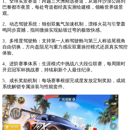
1、全球实景赛道：跨越三大洲精选赛道，从迪拜沙漠公路到
巴黎都市夜景，每处弯道都经真实测绘建模，领略世界级景
观。
2、动态驾驶系统：独创双氮气加速机制，漂移火花与引擎轰
鸣同步震撼，指间微操实现贴墙过弯的极致快感。
3、多维度驾驶舱：支持第一人称驾驶舱与第三人称追尾视角
自由切换，方向盘阻尼与重力感应双重操控模式还原真实驾控
体验。
4、进阶赛事体系：生涯模式中挑战八大段位联赛，每周限时
开启冠军杯挑战赛，持续刷新个人最佳纪录。
5、成长奖励机制：每场赛事根据完成度发放定制奖励，成就
系统解锁专属涂装与性能套件。