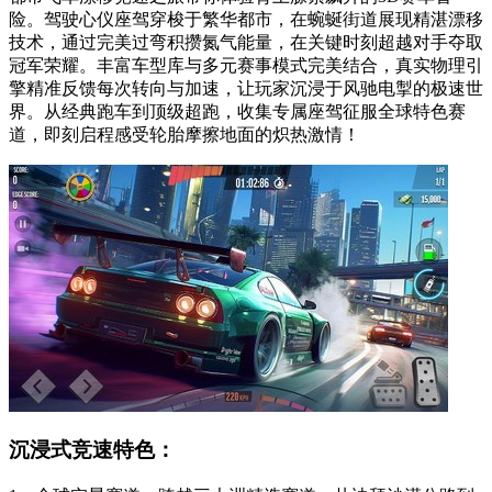
险。驾驶心仪座驾穿梭于繁华都市，在蜿蜒街道展现精湛漂移
技术，通过完美过弯积攒氮气能量，在关键时刻超越对手夺取
冠军荣耀。丰富车型库与多元赛事模式完美结合，真实物理引
擎精准反馈每次转向与加速，让玩家沉浸于风驰电掣的极速世
界。从经典跑车到顶级超跑，收集专属座驾征服全球特色赛
道，即刻启程感受轮胎摩擦地面的炽热激情！
沉浸式竞速特色：