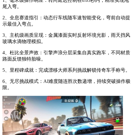
1、毫米级操作响应：转向延迟控制在0.03秒内，精准实现甩
尾入弯。
2、全息赛道指引：动态行车线随车速智能变化，弯前自动提
示最佳入弯点。
3、主机级画质呈现：金属漆面实时反射环境光影，雨天挡风
玻璃水滴物理模拟。
4、杜比全景声效：引擎声浪分层采集自真实跑车，不同材质
路面反馈独特胎噪。
5、里程碑成就：完成漂移大师系列挑战解锁传奇车手称号。
6、无尽挑战模式：AI难度随连胜次数递增，持续突破操作极
限。