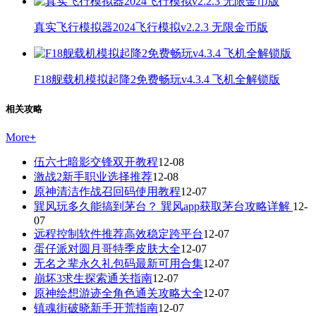
真实飞行模拟器2024飞行模拟v2.2.3 无限金币版
F18舰载机模拟起降2免费畅玩v4.3.4 飞机全解锁版
相关攻略
More
+
伍六七暗影交锋双开教程
12-08
激战2新手职业选择推荐
12-08
原神清洁作战召回码使用教程
12-07
巽风玩多久能搞到茅台？ 巽风app获取茅台攻略详解
12-
07
远程控制软件推荐高效稳定跨平台
12-07
蛋仔派对圆月哥特季皮肤大全
12-07
无名之辈永久礼包码最新可用合集
12-07
崩坏3求生探索通关指南
12-07
原神绘想游迹全角色通关攻略大全
12-07
镇魂街破晓新手开荒指南
12-07