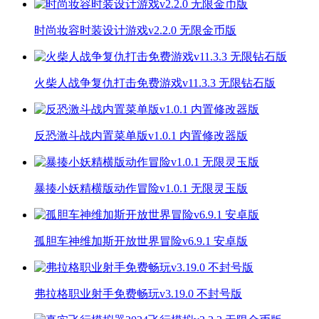
时尚妆容时装设计游戏v2.2.0 无限金币版
火柴人战争复仇打击免费游戏v11.3.3 无限钻石版
反恐激斗战内置菜单版v1.0.1 内置修改器版
暴揍小妖精横版动作冒险v1.0.1 无限灵玉版
孤胆车神维加斯开放世界冒险v6.9.1 安卓版
弗拉格职业射手免费畅玩v3.19.0 不封号版