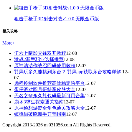
狙击手枪手3D射击对战v1.0.0 无限金币版
相关攻略
More
+
伍六七暗影交锋双开教程
12-08
激战2新手职业选择推荐
12-08
原神清洁作战召回码使用教程
12-07
巽风玩多久能搞到茅台？ 巽风app获取茅台攻略详解
12-
07
远程控制软件推荐高效稳定跨平台
12-07
蛋仔派对圆月哥特季皮肤大全
12-07
无名之辈永久礼包码最新可用合集
12-07
崩坏3求生探索通关指南
12-07
原神绘想游迹全角色通关攻略大全
12-07
镇魂街破晓新手开荒指南
12-07
Copyright 2013-
2026
m.031056.com All Rights Reserved.