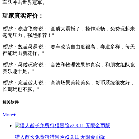
车队冲击世界冠军。
玩家真实评价：
昵称：赛道飞鹰
说："画质太震撼了，操作流畅，免费玩起来
毫无压力，强烈推荐！"
昵称：极速风暴
说："赛车改装自由度很高，赛道多样，每天
都能玩出新花样。"
昵称：风驰玩家
说："音效和物理效果超真实，和朋友组队竞
赛乐趣十足。"
昵称：竞速达人
说："高清场景美轮美奂，货币系统很友好，
长期玩也不腻。"
相关软件
More
+
猎人酋长免费狩猎冒险v2.9.11 无限金币版