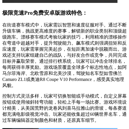
极限竞速Pro免费安卓版游戏特色：
在街道赛车模式中，玩家需以智慧和速度征服对手。通过不断
升级车辆，挑战更高难度的赛事，解锁新的职业类别和顶级超
级跑车。漂移赛车模式考验玩家的技巧，利用精准的漂移操作
在弯道中超越对手，提升驾驶能力。飙车模式则强调扭矩和反
应速度，玩家需掌握完美起步，在短距离加速中脱颖而出。游
戏还支持玩家组建自己的战队，与好友合作或竞争，共同完成
目标并赢取荣誉。通过排行榜系统，玩家可以冲击全球排名，
每周获得丰厚奖励。游戏场景覆盖全球多个标志性地点，如阿
马尔菲海岸、北欧雪原和北美沙漠，驾驶知名车型如雪佛兰
Camaro ZL1或奥迪R8 Coupe V10 Performance，感受真实地理
风貌。
控制方式灵活多样，玩家可切换智能或手动模式，自定义屏幕
按钮或使用倾斜转弯功能，轻松上手每一场比赛。游戏环境设
计精美，从美国荒野的龙卷风到喜马拉雅山的滑坡，每条赛道
都充满电影级视觉冲击。玩家还能收集超过60辆世界名车，通
过车辆编辑器定制颜色和材质，还原真车细节。