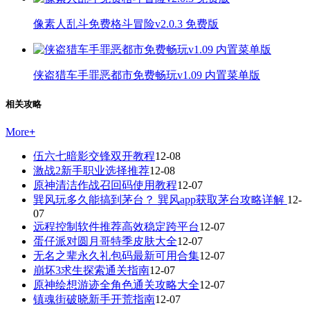
像素人乱斗免费格斗冒险v2.0.3 免费版
侠盗猎车手罪恶都市免费畅玩v1.09 内置菜单版
相关攻略
More
+
伍六七暗影交锋双开教程
12-08
激战2新手职业选择推荐
12-08
原神清洁作战召回码使用教程
12-07
巽风玩多久能搞到茅台？ 巽风app获取茅台攻略详解
12-
07
远程控制软件推荐高效稳定跨平台
12-07
蛋仔派对圆月哥特季皮肤大全
12-07
无名之辈永久礼包码最新可用合集
12-07
崩坏3求生探索通关指南
12-07
原神绘想游迹全角色通关攻略大全
12-07
镇魂街破晓新手开荒指南
12-07