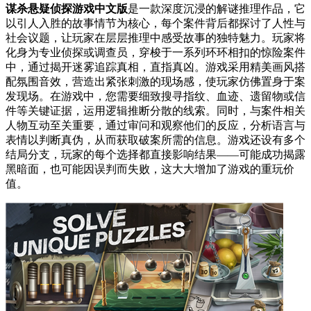
谋杀悬疑侦探游戏中文版
是一款深度沉浸的解谜推理作品，它
以引人入胜的故事情节为核心，每个案件背后都探讨了人性与
社会议题，让玩家在层层推理中感受故事的独特魅力。玩家将
化身为专业侦探或调查员，穿梭于一系列环环相扣的惊险案件
中，通过揭开迷雾追踪真相，直指真凶。游戏采用精美画风搭
配氛围音效，营造出紧张刺激的现场感，使玩家仿佛置身于案
发现场。在游戏中，您需要细致搜寻指纹、血迹、遗留物或信
件等关键证据，运用逻辑推断分散的线索。同时，与案件相关
人物互动至关重要，通过审问和观察他们的反应，分析语言与
表情以判断真伪，从而获取破案所需的信息。游戏还设有多个
结局分支，玩家的每个选择都直接影响结果——可能成功揭露
黑暗面，也可能因误判而失败，这大大增加了游戏的重玩价
值。