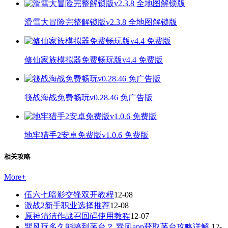
滑雪大冒险完整解锁版v2.3.8 全地图解锁版
修仙家族模拟器免费畅玩版v4.4 免费版
筏战海战免费畅玩v0.28.46 免广告版
地牢猎手2安卓免费版v1.0.6 免费版
相关攻略
More
+
伍六七暗影交锋双开教程
12-08
激战2新手职业选择推荐
12-08
原神清洁作战召回码使用教程
12-07
巽风玩多久能搞到茅台？ 巽风app获取茅台攻略详解
12-