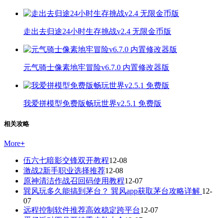
走出去归途24小时生存挑战v2.4 无限金币版
元气骑士像素地牢冒险v6.7.0 内置修改器版
我爱拼模型免费版畅玩世界v2.5.1 免费版
相关攻略
More
+
伍六七暗影交锋双开教程
12-08
激战2新手职业选择推荐
12-08
原神清洁作战召回码使用教程
12-07
巽风玩多久能搞到茅台？ 巽风app获取茅台攻略详解
12-
07
远程控制软件推荐高效稳定跨平台
12-07