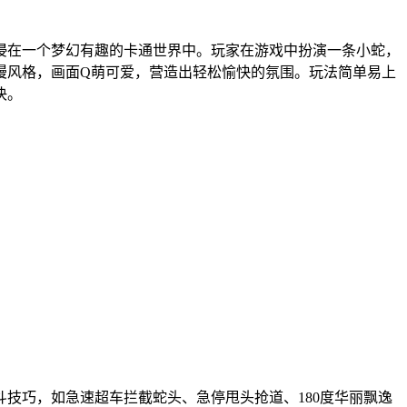
沉浸在一个梦幻有趣的卡通世界中。玩家在游戏中扮演一条小蛇，
漫风格，画面Q萌可爱，营造出轻松愉快的氛围。玩法简单易上
决。
斗技巧，如急速超车拦截蛇头、急停甩头抢道、180度华丽飘逸