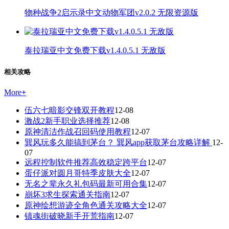
物种战争2启示录中文动物军团v2.0.2 无限资源版
泰拉瑞亚中文免费下载v1.4.0.5.1 无敌版
相关攻略
More
+
伍六七暗影交锋双开教程
12-08
激战2新手职业选择推荐
12-08
原神清洁作战召回码使用教程
12-07
巽风玩多久能搞到茅台？ 巽风app获取茅台攻略详解
12-
07
远程控制软件推荐高效稳定跨平台
12-07
蛋仔派对圆月哥特季皮肤大全
12-07
无名之辈永久礼包码最新可用合集
12-07
崩坏3求生探索通关指南
12-07
原神绘想游迹全角色通关攻略大全
12-07
镇魂街破晓新手开荒指南
12-07