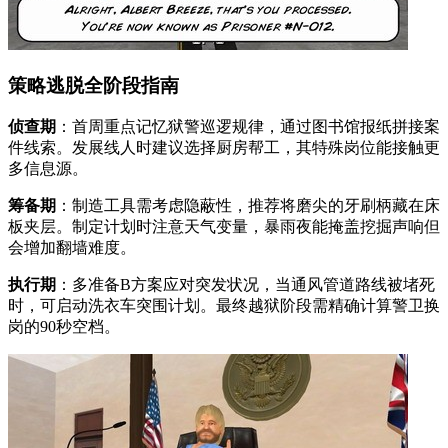
策略逃脱全阶段指南
侦查期
：首周重点记忆狱警巡逻规律，通过图书馆报纸拼接案
件线索。发展线人时建议选择厨房帮工，其特殊岗位能接触更
多信息源。
筹备期
：制造工具需考虑隐蔽性，推荐将磨尖的牙刷柄藏在床
板夹层。制定计划时注意天气变量，暴雨夜能掩盖挖掘声响但
会增加翻墙难度。
执行期
：多准备B方案应对突发状况，当通风管道路线被堵死
时，可启动洗衣车突围计划。最终越狱阶段需精确计算警卫换
岗的90秒空档。