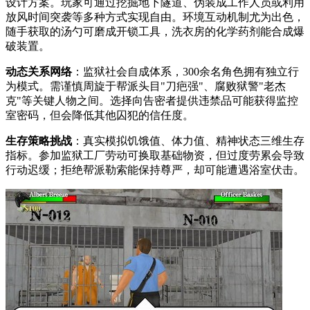
设计方案。玩家可通过挖掘地下隧道、伪装成工作人员或利用
放风时间突袭等多种方式实现自由。环境互动机制尤为出色，
随手获取的汤勺可磨成开锁工具，洗衣房的化学药剂能合成爆
破装置。
动态关系网络
：监狱社会自成体系，300余名角色拥有独立行
为模式。需谨慎周旋于帮派头目"刀疤强"、腐败狱警"老杰
克"等关键人物之间。选择向告密者提供违禁品可能获得监控
室密码，但会降低其他囚犯的信任度。
生存策略挑战
：真实模拟饥饿值、体力值、精神状态三维生存
指标。参加监狱工厂劳动可换取基础物资，但过度劳累会导致
行动迟缓；拒绝帮派勒索能保持尊严，却可能遭遇浴室伏击。