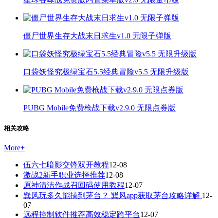
僵尸世界生存大战末日求生v1.0 无限子弹版
口袋妖怪究极绿宝石5.5经典冒险v5.5 无限升级版
PUBG Mobile免费枪战下载v2.9.0 无限点券版
相关攻略
More
+
伍六七暗影交锋双开教程
12-08
激战2新手职业选择推荐
12-08
原神清洁作战召回码使用教程
12-07
巽风玩多久能搞到茅台？ 巽风app获取茅台攻略详解
12-
07
远程控制软件推荐高效稳定跨平台
12-07