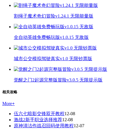
割绳子魔术奇幻冒险v1.24.1 无限能量版
全自动英雄免费畅玩版v1.0.15 无敌版
城市公交模拟驾驶真实v1.0 无限钞票版
觉醒之门2起源完整版冒险v3.0.5 无限提示版
相关攻略
More
+
伍六七暗影交锋双开教程
12-08
激战2新手职业选择推荐
12-08
原神清洁作战召回码使用教程
12-07