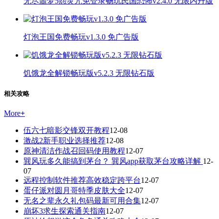
无尽噩梦5怨灵咒免登录畅玩民国恐怖v2.4.0 无限内丹版
灯泡王国免费畅玩v1.3.0 免广告版
饥饿龙全解锁畅玩版v5.2.3 无限钻石版
相关攻略
More
+
伍六七暗影交锋双开教程
12-08
激战2新手职业选择推荐
12-08
原神清洁作战召回码使用教程
12-07
巽风玩多久能搞到茅台？ 巽风app获取茅台攻略详解
12-
07
远程控制软件推荐高效稳定跨平台
12-07
蛋仔派对圆月哥特季皮肤大全
12-07
无名之辈永久礼包码最新可用合集
12-07
崩坏3求生探索通关指南
12-07