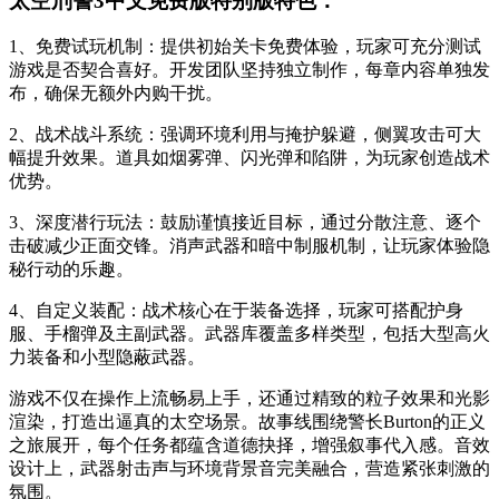
太空刑警3中文免费版特别版特色：
1、免费试玩机制：提供初始关卡免费体验，玩家可充分测试
游戏是否契合喜好。开发团队坚持独立制作，每章内容单独发
布，确保无额外内购干扰。
2、战术战斗系统：强调环境利用与掩护躲避，侧翼攻击可大
幅提升效果。道具如烟雾弹、闪光弹和陷阱，为玩家创造战术
优势。
3、深度潜行玩法：鼓励谨慎接近目标，通过分散注意、逐个
击破减少正面交锋。消声武器和暗中制服机制，让玩家体验隐
秘行动的乐趣。
4、自定义装配：战术核心在于装备选择，玩家可搭配护身
服、手榴弹及主副武器。武器库覆盖多样类型，包括大型高火
力装备和小型隐蔽武器。
游戏不仅在操作上流畅易上手，还通过精致的粒子效果和光影
渲染，打造出逼真的太空场景。故事线围绕警长Burton的正义
之旅展开，每个任务都蕴含道德抉择，增强叙事代入感。音效
设计上，武器射击声与环境背景音完美融合，营造紧张刺激的
氛围。