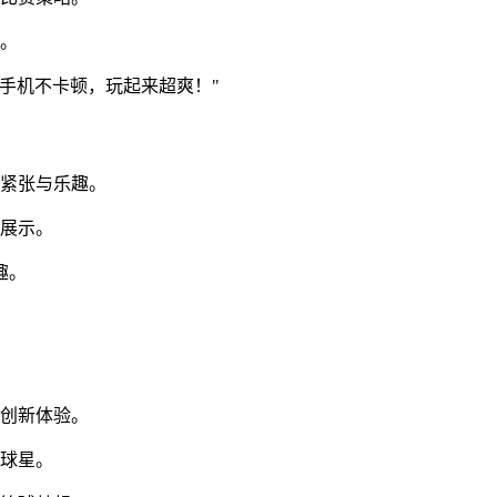
备。
手机不卡顿，玩起来超爽！"
的紧张与乐趣。
化展示。
趣。
的创新体验。
属球星。