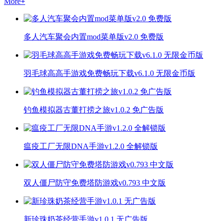
More
+
多人汽车聚会内置mod菜单版v2.0 免费版
羽毛球高高手游戏免费畅玩下载v6.1.0 无限金币版
钓鱼模拟器古董打捞之旅v1.0.2 免广告版
瘟疫工厂无限DNA手游v1.2.0 全解锁版
双人僵尸防守免费塔防游戏v0.793 中文版
新珍珠奶茶经营手游v1.0.1 无广告版