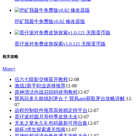
挖矿我最牛免费版v0.82 修改器版
蛋仔派对免费皮肤探索v1.0.121 无限蛋币版
相关攻略
More
+
伍六七暗影交锋双开教程
12-08
激战2新手职业选择推荐
12-08
原神清洁作战召回码使用教程
12-07
巽风玩多久能搞到茅台？ 巽风app获取茅台攻略详解
12-
07
远程控制软件推荐高效稳定跨平台
12-07
蛋仔派对圆月哥特季皮肤大全
12-07
无名之辈永久礼包码最新可用合集
12-07
崩坏3求生探索通关指南
12-07
原神绘想游迹全角色通关攻略大全
12-07