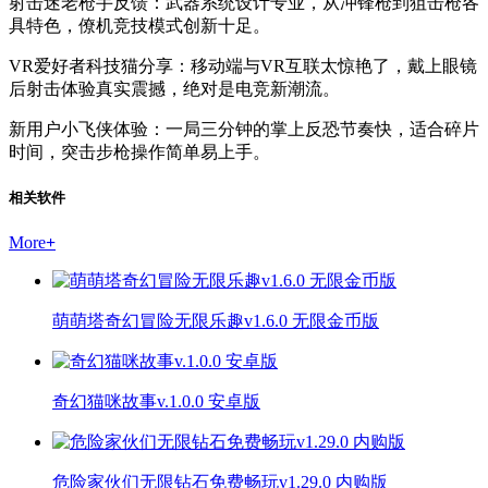
射击迷老枪手反馈：武器系统设计专业，从冲锋枪到狙击枪各
具特色，僚机竞技模式创新十足。
VR爱好者科技猫分享：移动端与VR互联太惊艳了，戴上眼镜
后射击体验真实震撼，绝对是电竞新潮流。
新用户小飞侠体验：一局三分钟的掌上反恐节奏快，适合碎片
时间，突击步枪操作简单易上手。
相关软件
More
+
萌萌塔奇幻冒险无限乐趣v1.6.0 无限金币版
奇幻猫咪故事v.1.0.0 安卓版
危险家伙们无限钻石免费畅玩v1.29.0 内购版