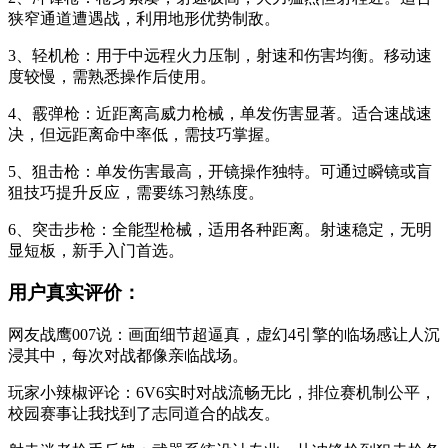
狭窄通道遭遇战，利用地形优势制敌。
3、轻机枪：用于中远程火力压制，射速和伤害均衡。移动速
度较慢，需熟悉操作后使用。
4、霰弹枪：近距离高威力枪械，单发伤害显著。适合速战速
决，但远距离命中率低，需技巧掌握。
5、狙击枪：单发伤害最高，开镜操作独特。可通过瞬镜或盲
狙技巧提升反应，需要练习熟练度。
6、突击步枪：全能型枪械，适用各种距离。射速稳定，无明
显短板，新手入门首选。
用户真实评价：
网友战鹰007说：画面细节超逼真，虚幻4引擎的临场感让人沉
浸其中，每次对战都像亲临战场。
玩家小辣椒评论：6V6实时对战流畅无比，排位赛机制公平，
校园赛事让我找到了志同道合的战友。