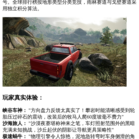
号。全球排行榜按地形类型分类竞技，雨林赛道与戈壁赛道采
用独立积分算法。
玩家真实体验：
峡谷车神：
"方向盘力反馈太真实了！攀岩时能清晰感受到轮
胎压过碎石的震动，改装后的牧马人爬60度坡毫不费力"
沙海旅人：
"沙漠夜赛堪称神来之笔，车灯照射范围外的黑暗
充满未知挑战，沙丘起伏的阴影让导航更具策略性"
极速蜗牛：
"物理引擎令人惊艳，泥地急转弯时车身侧滑的角