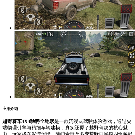
应用介绍
越野赛车4X4驰骋全地形
是一款沉浸式驾驶体验游戏，通过尖
端物理引擎与精细车辆建模，真实还原了越野驾驶的核心魅
力。玩家将在泥泞沼泽、陡峭岩壁及多变荒野中操控四驱越野