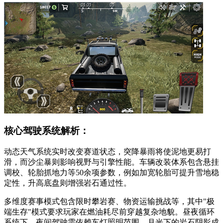
核心驾驶系统解析：
动态天气系统实时改变赛道状态，突降暴雨将使泥地更易打
滑，而沙尘暴则影响视野与引擎性能。车辆改装体系包含悬挂
调校、轮胎抓地力等50余项参数，例如加宽轮胎可提升雪地稳
定性，升高底盘则增强岩石通过性。
多维度赛事模式包含限时攀岩赛、物资运输挑战等，其中"极
端生存"模式要求玩家在燃油耗尽前穿越复杂地貌。昼夜循环
系统下，夜间驾驶需依赖车灯照明范围，月光下的岩石阴影成