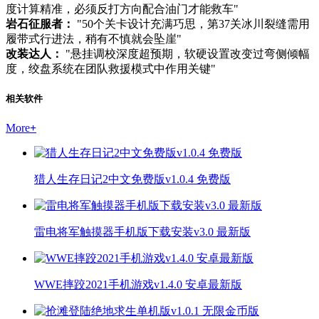
度计算精准，必须反打方向配合油门才能救车"
岩石征服者：
"50个关卡设计充满巧思，第37关冰川裂缝需用
履带式行进法，稍有不慎就会坠崖"
改装达人：
"悬挂调校深度超预期，软硬设置改变过弯侧倾幅
度，绞盘系统在团队救援模式中作用关键"
相关软件
More
+
猎人生存日记2中文免费版v1.0.4 免费版
雷电将军触摸器手机版下载安装v3.0 最新版
WWE摔跤2021手机游戏v1.4.0 安卓最新版