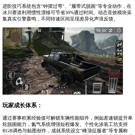
进阶技巧系统包含"钟摆过弯"、"履带式脱困"等专业动作，在
冰川赛道利用惯性漂移可节省30%通过时间。动态音效模块采
集真实引擎轰鸣，不同转速区间呈现差异化声浪反馈。
玩家成长体系：
通过赛事积累经验值可解锁车辆性能组件，例如差速锁提升单
轮脱困能力，氮气系统增强短程爆发。个性化涂装工坊支持
RGB调色与贴图创作，成就系统设立"峰顶征服者"等专属称