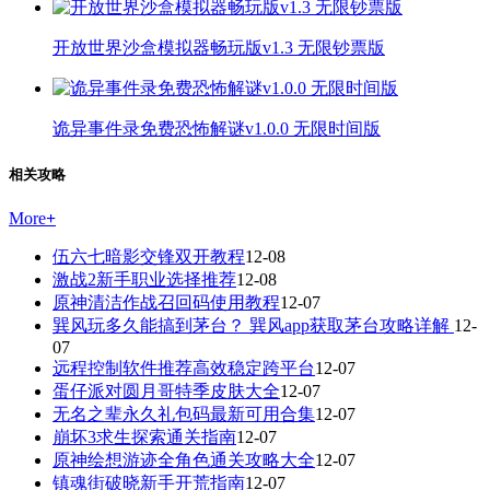
开放世界沙盒模拟器畅玩版v1.3 无限钞票版
诡异事件录免费恐怖解谜v1.0.0 无限时间版
相关攻略
More
+
伍六七暗影交锋双开教程
12-08
激战2新手职业选择推荐
12-08
原神清洁作战召回码使用教程
12-07
巽风玩多久能搞到茅台？ 巽风app获取茅台攻略详解
12-
07
远程控制软件推荐高效稳定跨平台
12-07
蛋仔派对圆月哥特季皮肤大全
12-07
无名之辈永久礼包码最新可用合集
12-07
崩坏3求生探索通关指南
12-07
原神绘想游迹全角色通关攻略大全
12-07
镇魂街破晓新手开荒指南
12-07