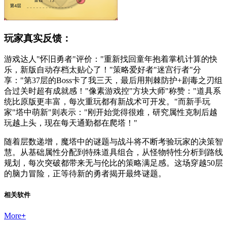
玩家真实反馈：
游戏达人"怀旧勇者"评价："重新找回童年抱着掌机计算的快
乐，新版自动存档太贴心了！"策略爱好者"迷宫行者"分
享："第37层的Boss卡了我三天，最后用荆棘防护+剧毒之刃组
合过关时超有成就感！"像素游戏控"方块大师"称赞："道具系
统比原版更丰富，每次重玩都有新战术可开发。"而新手玩
家"塔中萌新"则表示："刚开始觉得很难，研究属性克制后越
玩越上头，现在每天通勤都在爬塔！"
随着层数递增，魔塔中的谜题与战斗将不断考验玩家的决策智
慧。从基础属性分配到特殊道具组合，从怪物特性分析到路线
规划，每次突破都带来无与伦比的策略满足感。这场穿越50层
的脑力冒险，正等待新的勇者揭开最终谜题。
相关软件
More
+