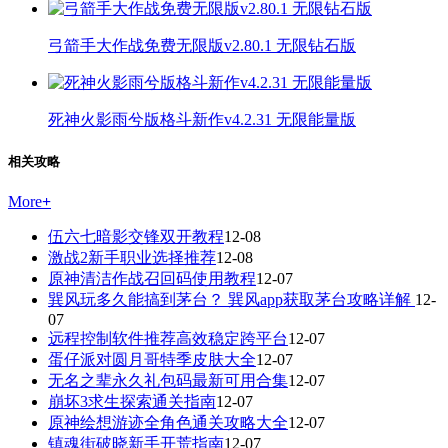
弓箭手大作战免费无限版v2.80.1 无限钻石版
死神火影雨兮版格斗新作v4.2.31 无限能量版
相关攻略
More
+
伍六七暗影交锋双开教程
12-08
激战2新手职业选择推荐
12-08
原神清洁作战召回码使用教程
12-07
巽风玩多久能搞到茅台？ 巽风app获取茅台攻略详解
12-
07
远程控制软件推荐高效稳定跨平台
12-07
蛋仔派对圆月哥特季皮肤大全
12-07
无名之辈永久礼包码最新可用合集
12-07
崩坏3求生探索通关指南
12-07
原神绘想游迹全角色通关攻略大全
12-07
镇魂街破晓新手开荒指南
12-07