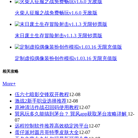
火柴人征服之战免费畅玩v1.6.0 无敌版
末日废土生存冒险射击v1.1.3 无限钞票版
定制虚拟偶像装扮创作模拟v1.03.16 无限充值版
相关攻略
More
+
伍六七暗影交锋双开教程
12-08
激战2新手职业选择推荐
12-08
原神清洁作战召回码使用教程
12-07
巽风玩多久能搞到茅台？ 巽风app获取茅台攻略详解
12-
07
远程控制软件推荐高效稳定跨平台
12-07
蛋仔派对圆月哥特季皮肤大全
12-07