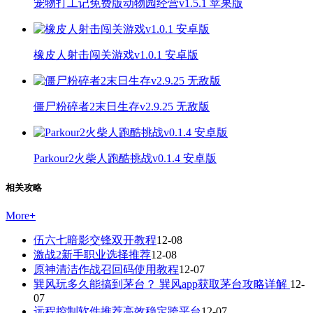
宠物打工记免费版动物园经营v1.5.1 苹果版
橡皮人射击闯关游戏v1.0.1 安卓版
僵尸粉碎者2末日生存v2.9.25 无敌版
Parkour2火柴人跑酷挑战v0.1.4 安卓版
相关攻略
More
+
伍六七暗影交锋双开教程
12-08
激战2新手职业选择推荐
12-08
原神清洁作战召回码使用教程
12-07
巽风玩多久能搞到茅台？ 巽风app获取茅台攻略详解
12-
07
远程控制软件推荐高效稳定跨平台
12-07