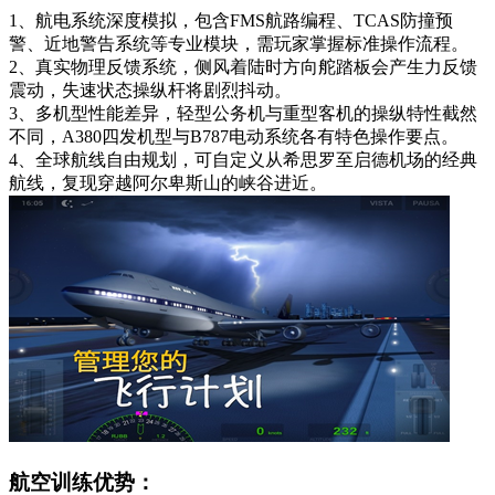
1、航电系统深度模拟，包含FMS航路编程、TCAS防撞预
警、近地警告系统等专业模块，需玩家掌握标准操作流程。
2、真实物理反馈系统，侧风着陆时方向舵踏板会产生力反馈
震动，失速状态操纵杆将剧烈抖动。
3、多机型性能差异，轻型公务机与重型客机的操纵特性截然
不同，A380四发机型与B787电动系统各有特色操作要点。
4、全球航线自由规划，可自定义从希思罗至启德机场的经典
航线，复现穿越阿尔卑斯山的峡谷进近。
航空训练优势：