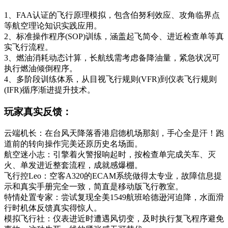
1、FAA认证的飞行原理模拟，包含伯努利效应、攻角临界点
等航空理论知识实践应用。
2、标准操作程序(SOP)训练，涵盖起飞简令、进近检查单等真
实飞行流程。
3、燃油消耗动态计算，长航线需考虑备降油量，紧急状况可
执行燃油倾倒程序。
4、多阶段训练体系，从目视飞行规则(VFR)到仪表飞行规则
(IFR)循序渐进提升技术。
玩家真实反馈：
云端机长：在台风天降落香港启德机场那刻，手心全是汗！跑
道前的转向操作完美还原历史名场面。
航空迷小志：引擎着火警报响起时，按检查单完成关车、灭
火、单发进近整套流程，成就感爆棚。
飞行控Leo：空客A320的ECAM系统做得太专业，故障信息提
示和真实手册完全一致，简直是移动版飞行教室。
特情处置专家：尝试复现全美1549航班哈德逊河迫降，水面滑
行时机体反馈真实得惊人。
模拟飞行社：仪表进近时遭遇风切变，及时执行复飞程序避免