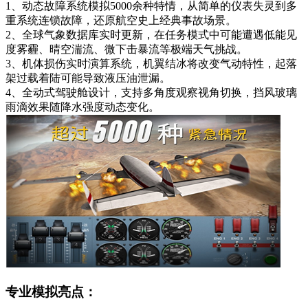
1、动态故障系统模拟5000余种特情，从简单的仪表失灵到多
重系统连锁故障，还原航空史上经典事故场景。
2、全球气象数据库实时更新，在任务模式中可能遭遇低能见
度雾霾、晴空湍流、微下击暴流等极端天气挑战。
3、机体损伤实时演算系统，机翼结冰将改变气动特性，起落
架过载着陆可能导致液压油泄漏。
4、全动式驾驶舱设计，支持多角度观察视角切换，挡风玻璃
雨滴效果随降水强度动态变化。
专业模拟亮点：