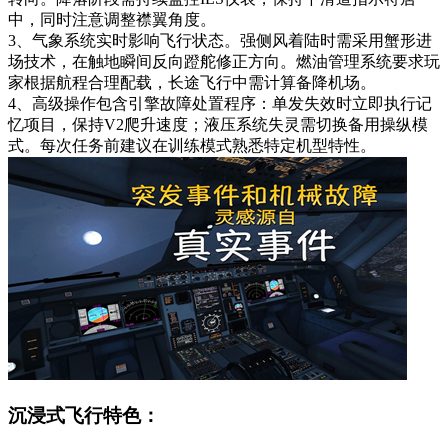
中，同时注意调整襟翼角度。
3、气象系统实时影响飞行状态。强侧风着陆时需采用蟹形进
场技术，在触地瞬间反向蹬舵修正方向。燃油管理系统要求玩
家根据航程合理配载，长途飞行中需计算备降机场。
4、高级操作包含引擎故障处置程序：单发失效时立即执行记
忆项目，保持V2爬升速度；液压系统失灵需切换备用操纵模
式。每次任务前建议在训练模式熟悉特定机型特性。
沉浸式飞行特色：