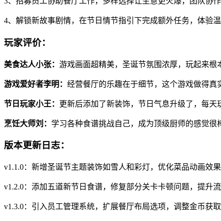
3、招募员工协助餐厅工作，多样选择让生意更火爆，团队协
4、解锁新故事剧情，在节日情节指引下完成额外任务，体验
玩家评价：
美食达人小张：
游戏画面超精美，圣诞节氛围浓厚，玩起来根
游戏爱好者李明：
经营餐厅的乐趣在于细节，这个游戏做得真
节日玩家小王：
更新后添加了新装饰，节日气息升级了，每天
烹饪大师刘：
学习各种食谱挑战自己，成为顶级厨师的感觉很
版本更新日志：
v1.1.0：新增圣诞节主题装饰如雪人和彩灯，优化菜品动画效
v1.2.0：添加五道新节日食谱，修复部分关卡卡顿问题，提升
v1.3.0：引入员工管理系统，扩展餐厅布局选项，调整金币获