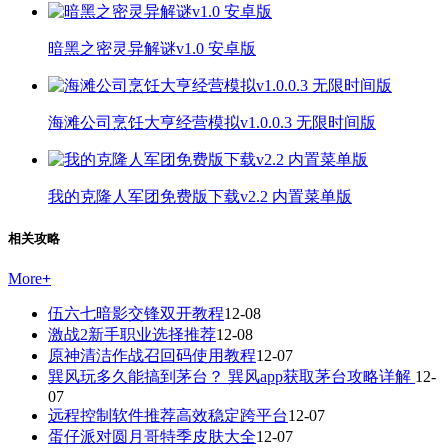
暗黑之密灵异解谜v1.0 安卓版
海滩公司烹饪大亨经营模拟v1.0.0.3 无限时间版
我的克隆人军团免费版下载v2.2 内置菜单版
相关攻略
More
+
伍六七暗影交锋双开教程
12-08
激战2新手职业选择推荐
12-08
原神清洁作战召回码使用教程
12-07
巽风玩多久能搞到茅台？ 巽风app获取茅台攻略详解
12-
07
远程控制软件推荐高效稳定跨平台
12-07
蛋仔派对圆月哥特季皮肤大全
12-07