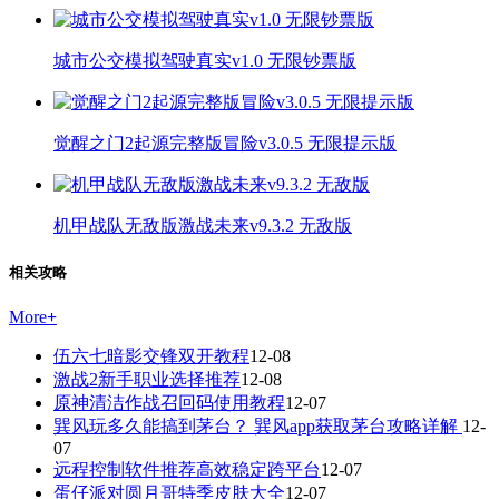
城市公交模拟驾驶真实v1.0 无限钞票版
觉醒之门2起源完整版冒险v3.0.5 无限提示版
机甲战队无敌版激战未来v9.3.2 无敌版
相关攻略
More
+
伍六七暗影交锋双开教程
12-08
激战2新手职业选择推荐
12-08
原神清洁作战召回码使用教程
12-07
巽风玩多久能搞到茅台？ 巽风app获取茅台攻略详解
12-
07
远程控制软件推荐高效稳定跨平台
12-07
蛋仔派对圆月哥特季皮肤大全
12-07