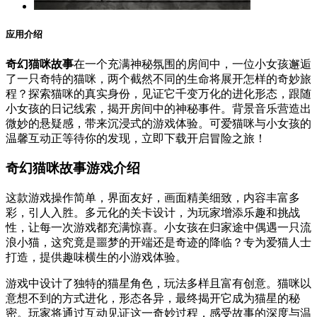
应用介绍
奇幻猫咪故事
在一个充满神秘氛围的房间中，一位小女孩邂逅
了一只奇特的猫咪，两个截然不同的生命将展开怎样的奇妙旅
程？探索猫咪的真实身份，见证它千变万化的进化形态，跟随
小女孩的日记线索，揭开房间中的神秘事件。背景音乐营造出
微妙的悬疑感，带来沉浸式的游戏体验。可爱猫咪与小女孩的
温馨互动正等待你的发现，立即下载开启冒险之旅！
奇幻猫咪故事游戏介绍
这款游戏操作简单，界面友好，画面精美细致，内容丰富多
彩，引人入胜。多元化的关卡设计，为玩家增添乐趣和挑战
性，让每一次游戏都充满惊喜。小女孩在归家途中偶遇一只流
浪小猫，这究竟是噩梦的开端还是奇迹的降临？专为爱猫人士
打造，提供趣味横生的小游戏体验。
游戏中设计了独特的猫星角色，玩法多样且富有创意。猫咪以
意想不到的方式进化，形态各异，最终揭开它成为猫星的秘
密。玩家将通过互动见证这一奇妙过程，感受故事的深度与温