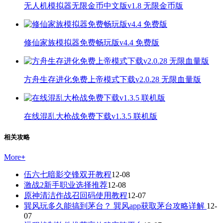
无人机模拟器无限金币中文版v1.8 无限金币版
修仙家族模拟器免费畅玩版v4.4 免费版
方舟生存进化免费上帝模式下载v2.0.28 无限血量版
在线混乱大枪战免费下载v1.3.5 联机版
相关攻略
More
+
伍六七暗影交锋双开教程
12-08
激战2新手职业选择推荐
12-08
原神清洁作战召回码使用教程
12-07
巽风玩多久能搞到茅台？ 巽风app获取茅台攻略详解
12-
07