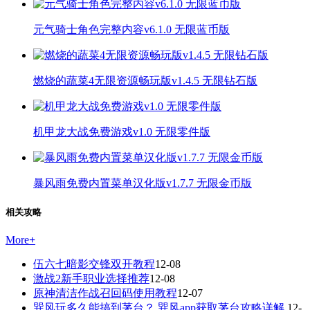
元气骑士角色完整内容v6.1.0 无限蓝币版
燃烧的蔬菜4无限资源畅玩版v1.4.5 无限钻石版
机甲龙大战免费游戏v1.0 无限零件版
暴风雨免费内置菜单汉化版v1.7.7 无限金币版
相关攻略
More
+
伍六七暗影交锋双开教程
12-08
激战2新手职业选择推荐
12-08
原神清洁作战召回码使用教程
12-07
巽风玩多久能搞到茅台？ 巽风app获取茅台攻略详解
12-