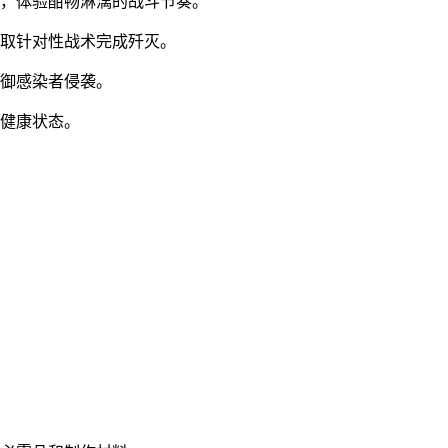
域，体验酣畅淋漓的战斗节奏。
采取针对性战术完成歼灭。
抵御感染者侵袭。
色健康状态。