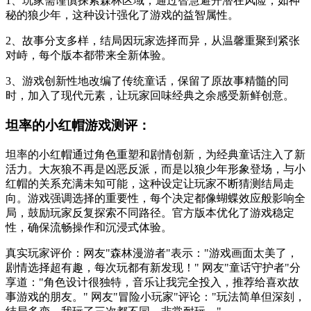
1、玩家需谨慎探索森林区域，通过智慧避开潜在风险，如神
秘的狼少年，这种设计强化了游戏的益智属性。
2、故事分支多样，结局因玩家选择而异，从温馨重聚到紧张
对峙，每个版本都带来全新体验。
3、游戏创新性地改编了传统童话，保留了原故事精髓的同
时，加入了现代元素，让玩家回味经典之余感受新鲜创意。
坦率的小红帽游戏测评：
坦率的小红帽通过角色重塑和剧情创新，为经典童话注入了新
活力。大灰狼不再是凶恶反派，而是以狼少年形象登场，与小
红帽的关系充满未知可能，这种设定让玩家不断猜测结局走
向。游戏强调选择的重要性，每个决定都像蝴蝶效应般影响全
局，鼓励玩家反复探索不同路径。官方版本优化了游戏稳定
性，确保流畅操作和沉浸式体验。
真实玩家评价：网友"森林漫游者"表示："游戏画面太美了，
剧情选择超有趣，每次玩都有新发现！" 网友"童话守护者"分
享道："角色设计很独特，音乐让我完全投入，推荐给喜欢故
事游戏的朋友。" 网友"冒险小玩家"评论："玩法简单但深刻，