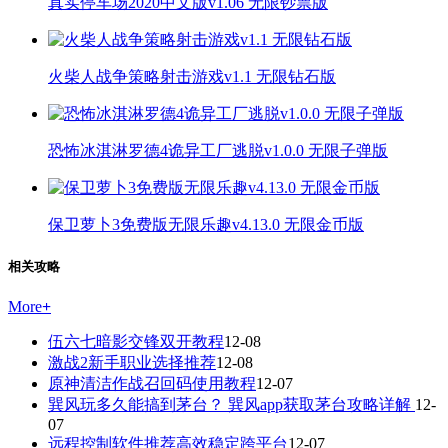
真实停车场2020中文版v1.06 无限钞票版
火柴人战争策略射击游戏v1.1 无限钻石版
恐怖冰淇淋罗德4诡异工厂逃脱v1.0.0 无限子弹版
保卫萝卜3免费版无限乐趣v4.13.0 无限金币版
相关攻略
More
+
伍六七暗影交锋双开教程
12-08
激战2新手职业选择推荐
12-08
原神清洁作战召回码使用教程
12-07
巽风玩多久能搞到茅台？ 巽风app获取茅台攻略详解
12-
07
远程控制软件推荐高效稳定跨平台
12-07