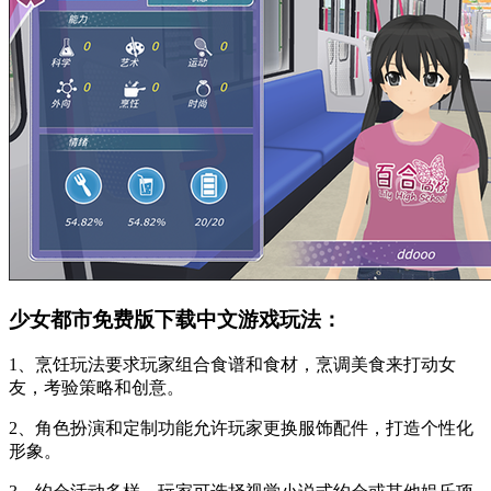
少女都市免费版下载中文游戏玩法：
1、烹饪玩法要求玩家组合食谱和食材，烹调美食来打动女
友，考验策略和创意。
2、角色扮演和定制功能允许玩家更换服饰配件，打造个性化
形象。