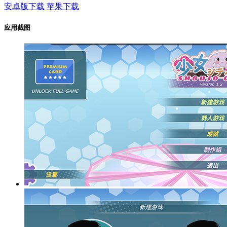
安卓版下载
苹果下载
应用截图