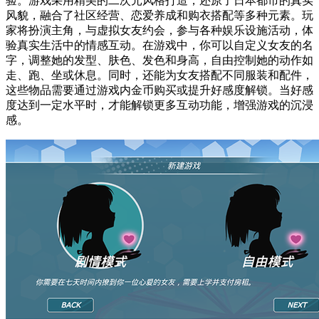
验。游戏采用精美的二次元风格打造，还原了日本都市的真实
风貌，融合了社区经营、恋爱养成和购衣搭配等多种元素。玩
家将扮演主角，与虚拟女友约会，参与各种娱乐设施活动，体
验真实生活中的情感互动。在游戏中，你可以自定义女友的名
字，调整她的发型、肤色、发色和身高，自由控制她的动作如
走、跑、坐或休息。同时，还能为女友搭配不同服装和配件，
这些物品需要通过游戏内金币购买或提升好感度解锁。当好感
度达到一定水平时，才能解锁更多互动功能，增强游戏的沉浸
感。