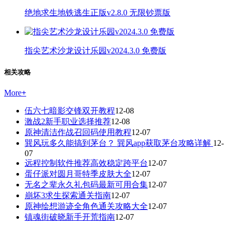
绝地求生地铁逃生正版v2.8.0 无限钞票版
指尖艺术沙龙设计乐园v2024.3.0 免费版
相关攻略
More
+
伍六七暗影交锋双开教程
12-08
激战2新手职业选择推荐
12-08
原神清洁作战召回码使用教程
12-07
巽风玩多久能搞到茅台？ 巽风app获取茅台攻略详解
12-
07
远程控制软件推荐高效稳定跨平台
12-07
蛋仔派对圆月哥特季皮肤大全
12-07
无名之辈永久礼包码最新可用合集
12-07
崩坏3求生探索通关指南
12-07
原神绘想游迹全角色通关攻略大全
12-07
镇魂街破晓新手开荒指南
12-07