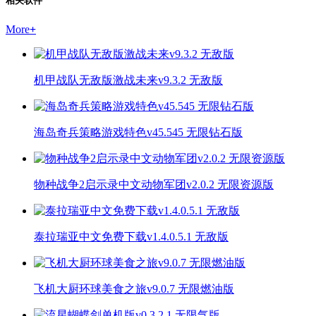
相关软件
More
+
机甲战队无敌版激战未来v9.3.2 无敌版
海岛奇兵策略游戏特色v45.545 无限钻石版
物种战争2启示录中文动物军团v2.0.2 无限资源版
泰拉瑞亚中文免费下载v1.4.0.5.1 无敌版
飞机大厨环球美食之旅v9.0.7 无限燃油版