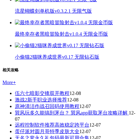
流星蝴蝶剑单机版v0.3.2.1 无限气版
最终幸存者黑暗冒险射击v1.0.4 无限金币版
小偷猫2猫咪养成世界v0.17 无限钻石版
相关攻略
More
+
伍六七暗影交锋双开教程
12-08
激战2新手职业选择推荐
12-08
原神清洁作战召回码使用教程
12-07
巽风玩多久能搞到茅台？ 巽风app获取茅台攻略详解
12-
07
远程控制软件推荐高效稳定跨平台
12-07
蛋仔派对圆月哥特季皮肤大全
12-07
无名之辈永久礼包码最新可用合集
12-07