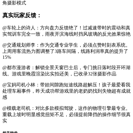
角摄影模式
真实玩家反馈：
@车轮上的诗人：方向盘力反馈绝了！过减速带时的震动和真
实驾训车完全一致，雨夜开滨海线时挡风玻璃的反光效果惊艳
@交通规划师李：作为交通专业学生，必须点赞时刻表系统。
上周用客流热力图调整了3路车间隔，线路利润率真的提升了
15%
@都市漫游者：解锁全景天窗巴士后，专门挑日落时段开环湖
线。游戏里晚霞渲染比实拍还美，已收录32张摄影作品
@宝妈司机小林：带娃间隙跑短途线路超解压！孩子最爱看我
处理车厢事件，昨天成功帮游戏里的老奶奶找到失物超有成就
感
@模载老司机：对比多款模拟驾驶，这作的物理引擎最专业。
重载上坡时明显感觉扭矩不足，必须提前降挡的操作细节很真
实