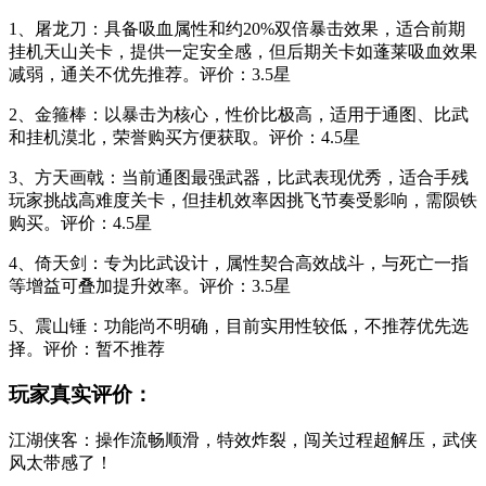
1、屠龙刀：具备吸血属性和约20%双倍暴击效果，适合前期
挂机天山关卡，提供一定安全感，但后期关卡如蓬莱吸血效果
减弱，通关不优先推荐。评价：3.5星
2、金箍棒：以暴击为核心，性价比极高，适用于通图、比武
和挂机漠北，荣誉购买方便获取。评价：4.5星
3、方天画戟：当前通图最强武器，比武表现优秀，适合手残
玩家挑战高难度关卡，但挂机效率因挑飞节奏受影响，需陨铁
购买。评价：4.5星
4、倚天剑：专为比武设计，属性契合高效战斗，与死亡一指
等增益可叠加提升效率。评价：3.5星
5、震山锤：功能尚不明确，目前实用性较低，不推荐优先选
择。评价：暂不推荐
玩家真实评价：
江湖侠客：操作流畅顺滑，特效炸裂，闯关过程超解压，武侠
风太带感了！