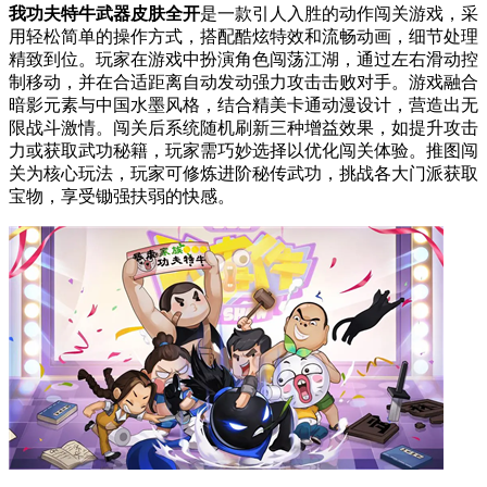
我功夫特牛武器皮肤全开
是一款引人入胜的动作闯关游戏，采
用轻松简单的操作方式，搭配酷炫特效和流畅动画，细节处理
精致到位。玩家在游戏中扮演角色闯荡江湖，通过左右滑动控
制移动，并在合适距离自动发动强力攻击击败对手。游戏融合
暗影元素与中国水墨风格，结合精美卡通动漫设计，营造出无
限战斗激情。闯关后系统随机刷新三种增益效果，如提升攻击
力或获取武功秘籍，玩家需巧妙选择以优化闯关体验。推图闯
关为核心玩法，玩家可修炼进阶秘传武功，挑战各大门派获取
宝物，享受锄强扶弱的快感。