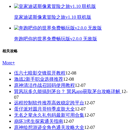
皇家迪诺斯像素冒险之旅v1.10 联机版
奔跑吧你的世界免费畅玩版v2.0.0 无敌版
相关攻略
More
+
伍六七暗影交锋双开教程
12-08
激战2新手职业选择推荐
12-08
原神清洁作战召回码使用教程
12-07
巽风玩多久能搞到茅台？ 巽风app获取茅台攻略详解
12-
07
远程控制软件推荐高效稳定跨平台
12-07
蛋仔派对圆月哥特季皮肤大全
12-07
无名之辈永久礼包码最新可用合集
12-07
崩坏3求生探索通关指南
12-07
原神绘想游迹全角色通关攻略大全
12-07