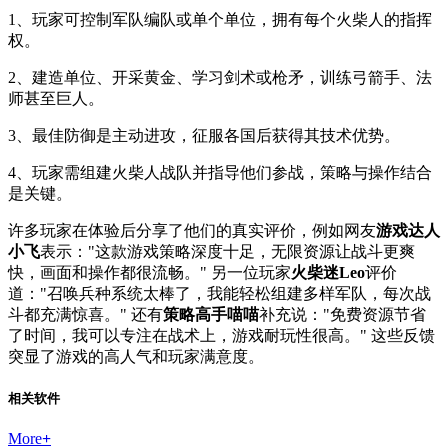
1、玩家可控制军队编队或单个单位，拥有每个火柴人的指挥
权。
2、建造单位、开采黄金、学习剑术或枪矛，训练弓箭手、法
师甚至巨人。
3、最佳防御是主动进攻，征服各国后获得其技术优势。
4、玩家需组建火柴人战队并指导他们参战，策略与操作结合
是关键。
许多玩家在体验后分享了他们的真实评价，例如网友
游戏达人
小飞
表示："这款游戏策略深度十足，无限资源让战斗更爽
快，画面和操作都很流畅。" 另一位玩家
火柴迷Leo
评价
道："召唤兵种系统太棒了，我能轻松组建多样军队，每次战
斗都充满惊喜。" 还有
策略高手喵喵
补充说："免费资源节省
了时间，我可以专注在战术上，游戏耐玩性很高。" 这些反馈
突显了游戏的高人气和玩家满意度。
相关软件
More
+