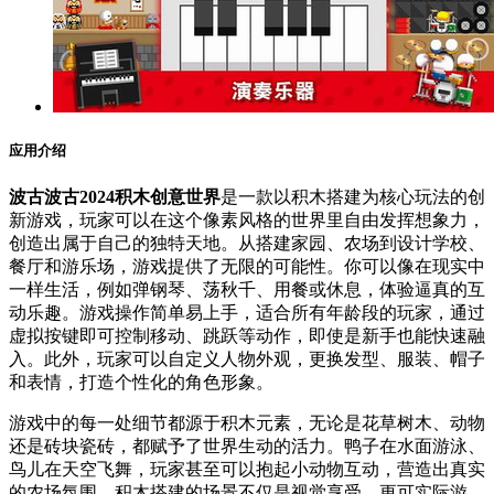
应用介绍
波古波古2024积木创意世界
是一款以积木搭建为核心玩法的创
新游戏，玩家可以在这个像素风格的世界里自由发挥想象力，
创造出属于自己的独特天地。从搭建家园、农场到设计学校、
餐厅和游乐场，游戏提供了无限的可能性。你可以像在现实中
一样生活，例如弹钢琴、荡秋千、用餐或休息，体验逼真的互
动乐趣。游戏操作简单易上手，适合所有年龄段的玩家，通过
虚拟按键即可控制移动、跳跃等动作，即使是新手也能快速融
入。此外，玩家可以自定义人物外观，更换发型、服装、帽子
和表情，打造个性化的角色形象。
游戏中的每一处细节都源于积木元素，无论是花草树木、动物
还是砖块瓷砖，都赋予了世界生动的活力。鸭子在水面游泳、
鸟儿在天空飞舞，玩家甚至可以抱起小动物互动，营造出真实
的农场氛围。积木搭建的场景不仅是视觉享受，更可实际游