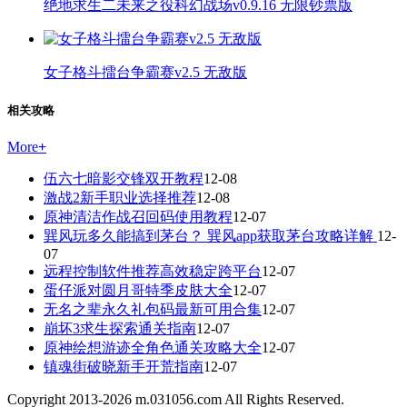
绝地求生二未来之役科幻战场v0.9.16 无限钞票版
女子格斗擂台争霸赛v2.5 无敌版
相关攻略
More
+
伍六七暗影交锋双开教程
12-08
激战2新手职业选择推荐
12-08
原神清洁作战召回码使用教程
12-07
巽风玩多久能搞到茅台？ 巽风app获取茅台攻略详解
12-
07
远程控制软件推荐高效稳定跨平台
12-07
蛋仔派对圆月哥特季皮肤大全
12-07
无名之辈永久礼包码最新可用合集
12-07
崩坏3求生探索通关指南
12-07
原神绘想游迹全角色通关攻略大全
12-07
镇魂街破晓新手开荒指南
12-07
Copyright 2013-
2026
m.031056.com All Rights Reserved.