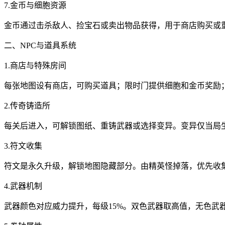
7.金币与细胞资源
金币通过击杀敌人、捡宝石或卖出物品获得，用于商店购买或
二、NPC与道具系统
1.商店与特殊房间
每张地图设有商店，可购买道具；限时门提供细胞和金币奖励；
2.传奇铸造所
每关后进入，可解锁图纸、重铸武器或选择变异。变异仅当局
3.符文收集
符文是永久升级，解锁地图隐藏部分。由精英怪掉落，优先收
4.武器机制
武器颜色对应威力提升，每级15%。双色武器取高值，无色武