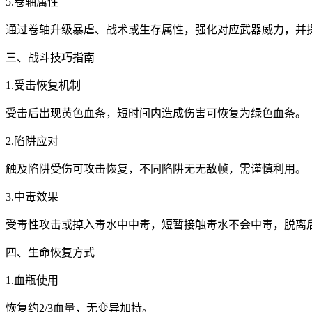
5.卷轴属性
通过卷轴升级暴虐、战术或生存属性，强化对应武器威力，并
三、战斗技巧指南
1.受击恢复机制
受击后出现黄色血条，短时间内造成伤害可恢复为绿色血条。
2.陷阱应对
触及陷阱受伤可攻击恢复，不同陷阱无无敌帧，需谨慎利用。
3.中毒效果
受毒性攻击或掉入毒水中中毒，短暂接触毒水不会中毒，脱离
四、生命恢复方式
1.血瓶使用
恢复约2/3血量，无变异加持。