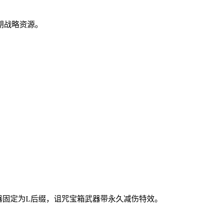
期战略资源。
器固定为L后缀，诅咒宝箱武器带永久减伤特效。