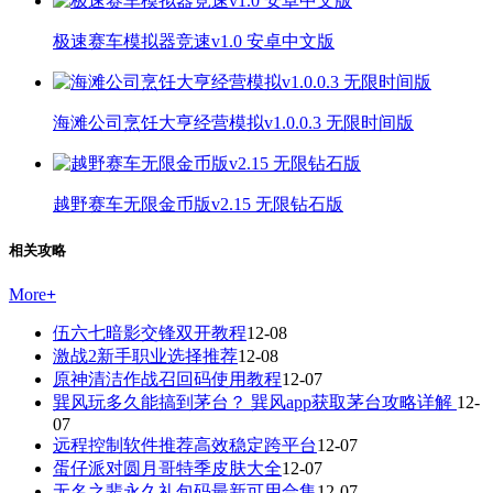
极速赛车模拟器竞速v1.0 安卓中文版
海滩公司烹饪大亨经营模拟v1.0.0.3 无限时间版
越野赛车无限金币版v2.15 无限钻石版
相关攻略
More
+
伍六七暗影交锋双开教程
12-08
激战2新手职业选择推荐
12-08
原神清洁作战召回码使用教程
12-07
巽风玩多久能搞到茅台？ 巽风app获取茅台攻略详解
12-
07
远程控制软件推荐高效稳定跨平台
12-07
蛋仔派对圆月哥特季皮肤大全
12-07
无名之辈永久礼包码最新可用合集
12-07