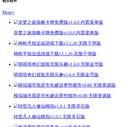
相关软件
More
+
贪婪之旅策略卡牌免费版v1.0.0 内置菜单版
神枪手狙击战游戏下载v3.1.26 无限子弹版
萌萌塔奇幻冒险无限乐趣v1.6.0 无限金币版
模拟城市我是市长建设梦想都市v0.88 无限资源版
转世凡人修仙模拟v1.0.1 无限灵石版