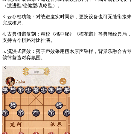
（激进型/稳健型/谋略型）。
3. 云存档功能：对战进度实时同步，更换设备也可无缝衔接未
完成棋局。
4. 古典棋谱复刻：精校《橘中秘》《梅花谱》等典籍经典局，
支持古今棋路对比推演。
5. 沉浸式音效：落子声效采用檀木原声采样，背景乐融合古琴
韵律营造对弈氛围。