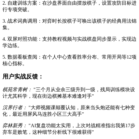
2. 自建训练方案：在沙盘界面自由摆放棋子，设置攻防目标进
行专项突破。
3. 战术词典调用：对弈时长按棋子可唤出该棋子的经典用法锦
集。
4. 双屏对照功能：支持教程视频与实战棋盘同步显示，实现边
学边练。
5. 数据看板查阅：在个人中心查看胜率分布、常用开局等12项
核心指标。
用户实战反馈：
棋苑常青树：
"三个月从业余三级升到一级，残局训练模块设
计尤其科学，现在街边棋摊基本难逢对手"
汉界行者：
"大师视频课颠覆认知，原来当头炮还能有七种变
化，最近用屏风马连胜小区三大高手"
弈林新秀：
"AI复盘功能太实用，上次对战精准指出我第17步
弃车是败笔，这种细节分析线下很难获得"