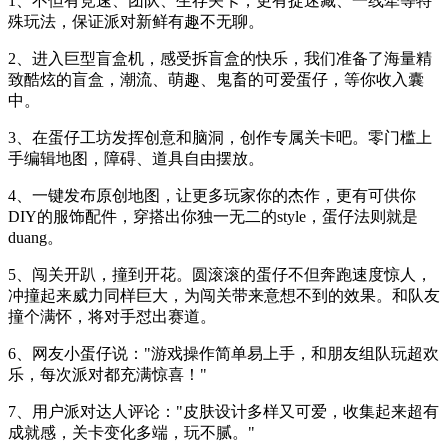
1、不但有竞速、团队、生存关卡，更有捉迷藏、一线牵等特
殊玩法，保证派对新鲜有趣不无聊。
2、进入巨型盲盒机，感受拆盲盒的快乐，我们准备了海量精
致酷炫的盲盒，潮流、萌趣、鬼畜的可爱蛋仔，等你收入囊
中。
3、在蛋仔工坊发挥创意和脑洞，创作专属关卡吧。零门槛上
手编辑地图，障碍、道具自由摆放。
4、一键发布原创地图，让更多玩家你的杰作，更有可供你
DIY的服饰配件，穿搭出你独一无二的style，蛋仔法则就是
duang。
5、闯关开趴，撞到开花。圆滚滚的蛋仔不但奔跑速度惊人，
冲撞起来威力同样巨大，为闯关带来意想不到的效果。和队友
撞个满怀，将对手怼出赛道。
6、网友小蛋仔说："游戏操作简单易上手，和朋友组队玩超欢
乐，每次派对都充满惊喜！"
7、用户派对达人评论："皮肤设计多样又可爱，收集起来超有
成就感，关卡变化多端，玩不腻。"