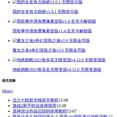
我的女友有点病娇v1.0.1 无限提示版
黑暗事件簿免费像素冒险v1.4 全关卡解锁版
魔女之泉4奇幻冒险之旅v2.6 无限金币版
地铁跑酷2023免实名无限资源v4.12.0 无限资源版
相关攻略
More
+
伍六七暗影交锋双开教程
12-08
激战2新手职业选择推荐
12-08
原神清洁作战召回码使用教程
12-07
巽风玩多久能搞到茅台？ 巽风app获取茅台攻略详解
12-