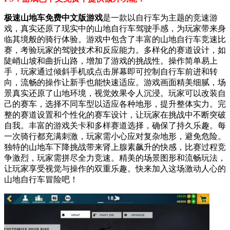
极速山地车免费中文版游戏
是一款以自行车为主题的竞速游
戏，真实还原了现实中的山地自行车驾驶手感，为玩家带来身
临其境般的骑行体验。游戏中包含了丰富的山地自行车竞速比
赛，考验玩家的驾驶技术和反应能力。多样化的赛道设计，如
陡峭山坡和曲折山路，增加了游戏的挑战性。操作简单易上
手，玩家通过倾斜手机或点击屏幕即可控制自行车前进和转
向，流畅的操作让新手也能快速适应。游戏画面精美细腻，场
景真实还原了山地环境，视觉效果令人沉浸。玩家可以改装自
己的赛车，选择不同车型以适应各种地形，提升整体实力。完
整的赛道设置和个性化的赛车设计，让玩家在挑战中不断突破
自我。丰富的游戏关卡和多样赛道选择，确保了持久乐趣。每
一次骑行都充满刺激，玩家需小心应对复杂地形，避免危险。
独特的山地车下降挑战带来肾上腺素飙升的快感，比赛过程竞
争激烈，玩家需拼尽全力竞速。精美的场景图形和流畅玩法，
让玩家享受视觉与操作的双重乐趣。快来加入这场激动人心的
山地自行车冒险吧！