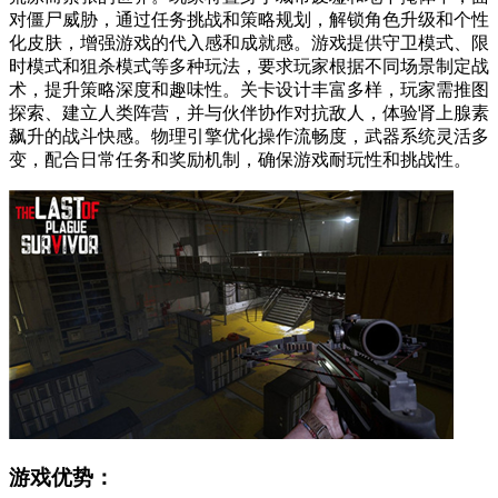
对僵尸威胁，通过任务挑战和策略规划，解锁角色升级和个性
化皮肤，增强游戏的代入感和成就感。游戏提供守卫模式、限
时模式和狙杀模式等多种玩法，要求玩家根据不同场景制定战
术，提升策略深度和趣味性。关卡设计丰富多样，玩家需推图
探索、建立人类阵营，并与伙伴协作对抗敌人，体验肾上腺素
飙升的战斗快感。物理引擎优化操作流畅度，武器系统灵活多
变，配合日常任务和奖励机制，确保游戏耐玩性和挑战性。
游戏优势：