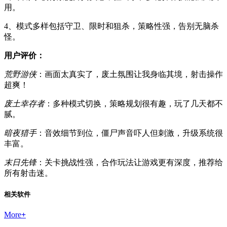
用。
4、模式多样包括守卫、限时和狙杀，策略性强，告别无脑杀
怪。
用户评价：
荒野游侠
：画面太真实了，废土氛围让我身临其境，射击操作
超爽！
废土幸存者
：多种模式切换，策略规划很有趣，玩了几天都不
腻。
暗夜猎手
：音效细节到位，僵尸声音吓人但刺激，升级系统很
丰富。
末日先锋
：关卡挑战性强，合作玩法让游戏更有深度，推荐给
所有射击迷。
相关软件
More
+