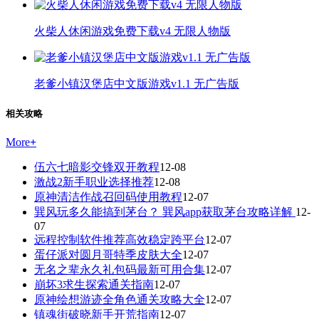
火柴人休闲游戏免费下载v4 无限人物版
老爹小镇汉堡店中文版游戏v1.1 无广告版
相关攻略
More
+
伍六七暗影交锋双开教程
12-08
激战2新手职业选择推荐
12-08
原神清洁作战召回码使用教程
12-07
巽风玩多久能搞到茅台？ 巽风app获取茅台攻略详解
12-
07
远程控制软件推荐高效稳定跨平台
12-07
蛋仔派对圆月哥特季皮肤大全
12-07
无名之辈永久礼包码最新可用合集
12-07
崩坏3求生探索通关指南
12-07
原神绘想游迹全角色通关攻略大全
12-07
镇魂街破晓新手开荒指南
12-07