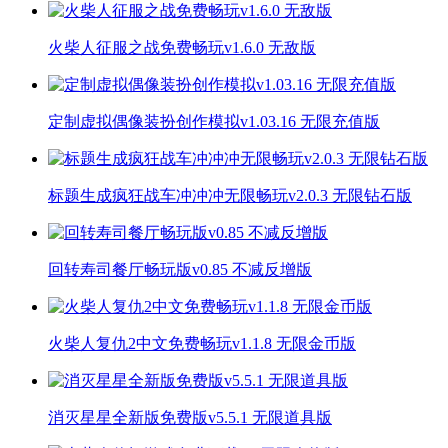
火柴人征服之战免费畅玩v1.6.0 无敌版
定制虚拟偶像装扮创作模拟v1.03.16 无限充值版
标题生成疯狂战车冲冲冲无限畅玩v2.0.3 无限钻石版
回转寿司餐厅畅玩版v0.85 不减反增版
火柴人复仇2中文免费畅玩v1.1.8 无限金币版
消灭星星全新版免费版v5.5.1 无限道具版