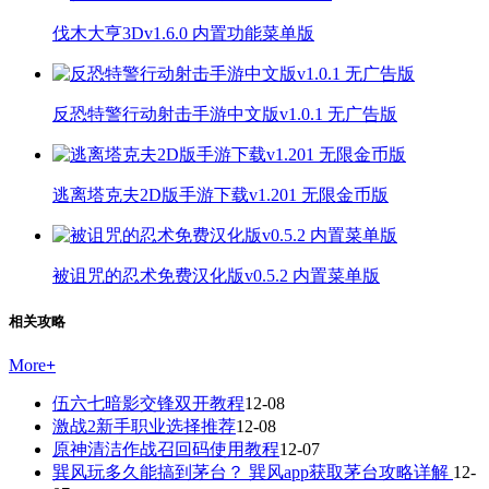
伐木大亨3Dv1.6.0 内置功能菜单版
反恐特警行动射击手游中文版v1.0.1 无广告版
逃离塔克夫2D版手游下载v1.201 无限金币版
被诅咒的忍术免费汉化版v0.5.2 内置菜单版
相关攻略
More
+
伍六七暗影交锋双开教程
12-08
激战2新手职业选择推荐
12-08
原神清洁作战召回码使用教程
12-07
巽风玩多久能搞到茅台？ 巽风app获取茅台攻略详解
12-