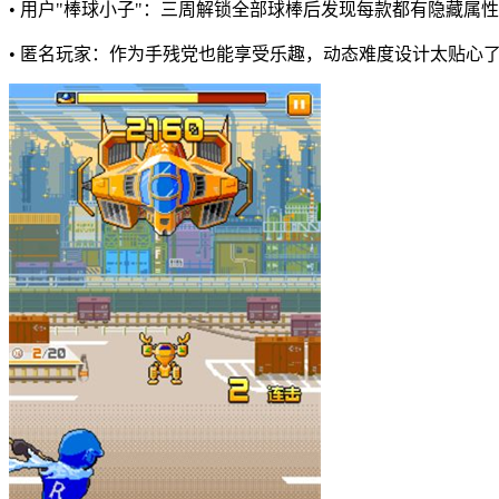
• 用户"棒球小子"：三周解锁全部球棒后发现每款都有隐藏属
• 匿名玩家：作为手残党也能享受乐趣，动态难度设计太贴心